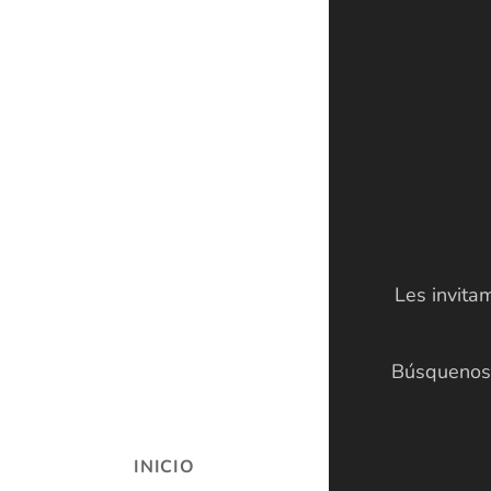
Les invita
Búsquenos 
INICIO