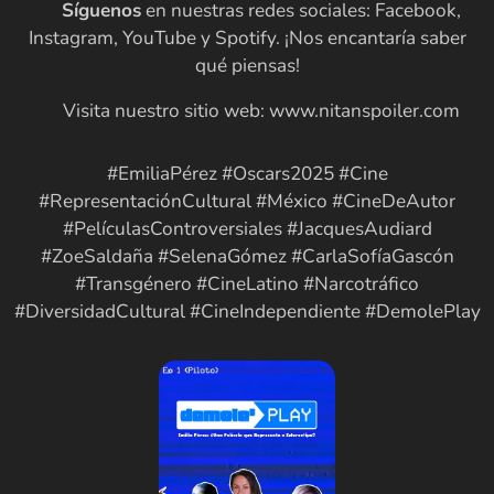
🔔
Síguenos
en nuestras redes sociales: Facebook,
Instagram, YouTube y Spotify. ¡Nos encantaría saber
qué piensas!
🌐 Visita nuestro sitio web: www.nitanspoiler.com
#EmiliaPérez #Oscars2025 #Cine
#RepresentaciónCultural #México #CineDeAutor
#PelículasControversiales #JacquesAudiard
#ZoeSaldaña #SelenaGómez #CarlaSofíaGascón
#Transgénero #CineLatino #Narcotráfico
#DiversidadCultural #CineIndependiente #DemolePlay