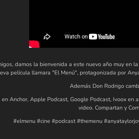
gos, damos la bienvenida a este nuevo año muy en la 
ueva película llamara "El Menú", protagonizada por Anya
Además Don Rodrigo cambi
en Anchor, Apple Podcast, Google Podcast, Ivoox en a
video. Compartan y Co
#elmenu #cine #podcast #themenu #anyataylorjoy