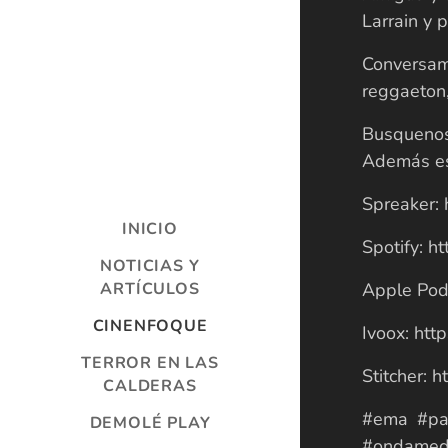
Larrain y 
Conversam
reggaeton
Busquenos 
Además es
Spreaker: 
INICIO
Spotify: 
NOTICIAS Y
ARTÍCULOS
Apple Podc
CINENFOQUE
Ivoox: htt
TERROR EN LAS
Stitcher: 
CALDERAS
#ema #pab
DEMOLÉ PLAY
#ondamed