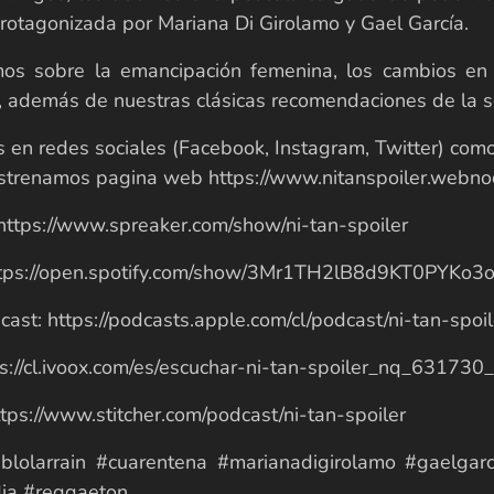
protagonizada por Mariana Di Girolamo y Gael García.
os sobre la emancipación femenina, los cambios en l
, además de nuestras clásicas recomendaciones de la 
en redes sociales (Facebook, Instagram, Twitter) como
trenamos pagina web https://www.nitanspoiler.webno
https://www.spreaker.com/show/ni-tan-spoiler
https://open.spotify.com/show/3Mr1TH2lB8d9KT0PYKo3
ast: https://podcasts.apple.com/cl/podcast/ni-tan-sp
ps://cl.ivoox.com/es/escuchar-ni-tan-spoiler_nq_631730
https://www.stitcher.com/podcast/ni-tan-spoiler
lolarrain #cuarentena #marianadigirolamo #gaelgarc
ia #reggaeton