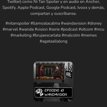
Twitter) como Ni Tan Spoiler y en audio en Anchor,
Spotify, Apple Podcast, Google Podcast, Ivoox y demás,
compartan y suscríbanse.
#nitanspoiler #llamoalacalma #wandavision #disney
#marvel #wanda #vision #serie #podcast #sitcom #mcu
#marketing #brujaescarlata #malcolm #memes
#agataallalong