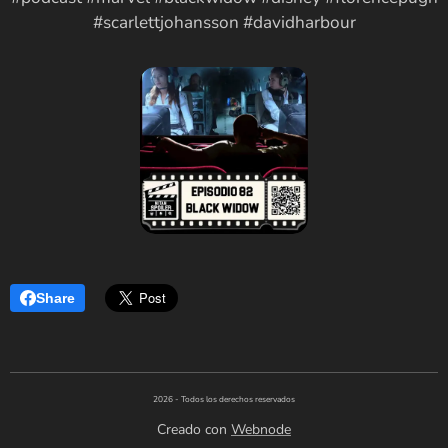
#scarlettjohansson #davidharbour
Share
2026 - Todos los derechos reservados
Creado con
Webnode