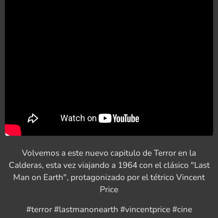
Volvemos a este nuevo capitulo de Terror en la
Calderas, esta vez viajando a 1964 con el clásico "Last
Man on Earth", protagonizado por el tétrico Vincent
Price
#terror #lastmanonearth #vincentprice #cine