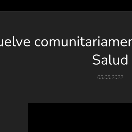
uelve comunitariame
Salud
05.05.2022