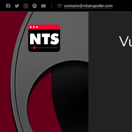
contacto@nitanspoiler.com
V